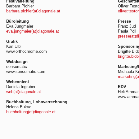
Festivalleitung
Geschäfts
Barbara Pichler
Oliver Test
barbara.pichler(at)diagonale.at
oliver.testo
Büroleitung
Presse
Eva Jungmaier
Franz Jud
eva.jungmaier(at)diagonale.at
Paula Pöll
presse(at)d
Grafik
Karl Ulbl
Sponsoring
www.orthochrome.com
Brigitte Bi
brigitte.bid
Webdesign
sensomatic
Marketing
www.sensomatic.com
Michaela Ki
marketing(a
Webcontent
Daniela Ingruber
EDV
web(at)diagonale.at
Heli Amma
www.amman
Buchhaltung, Lohnverrechnung
Helena Bukva
buchhaltung(at)diagonale.at