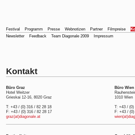
Festival
Programm
Presse
Webnotizen
Partner
Filmpreise
Ko
Newsletter
Feedback
Team Diagonale 2009
Impressum
Kontakt
Büro Graz
Büro Wien
Hotel Weitzer
Rauhenstei
Grieskai 12-16, 8020 Graz
1010 Wien
T: +43 / (0) 316 / 82 28 18
T: +43 / (0)
F: +43 / (0) 316 / 82 28 17
F: +43 / (0)
graz(at)diagonale.at
wien(at)dia