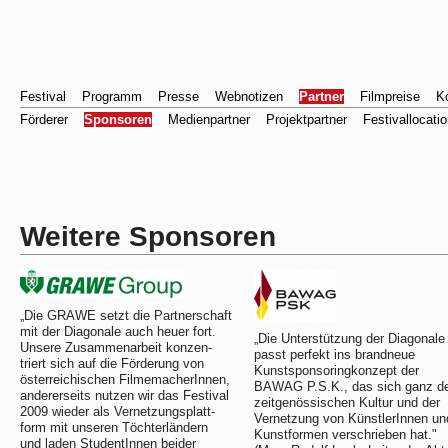
Festival
Programm
Presse
Webnotizen
Partner
Filmpreise
K
Förderer
Sponsoren
Medienpartner
Projektpartner
Festivallocati
Weitere Sponsoren
„Die GRAWE setzt die Partnerschaft
mit der Diagonale auch heuer fort.
„Die Unterstützung der Diagonale
Unsere Zusammenarbeit konzen-
passt perfekt ins brandneue
triert sich auf die Förderung von
Kunstsponsoringkonzept der
österreichischen FilmemacherInnen,
BAWAG P.S.K., das sich ganz d
andererseits nutzen wir das Festival
zeitgenössischen Kultur und der
2009 wieder als Vernetzungsplatt-
Vernetzung von KünstlerInnen un
form mit unseren Töchterländern
Kunstformen verschrieben hat."
und laden StudentInnen beider