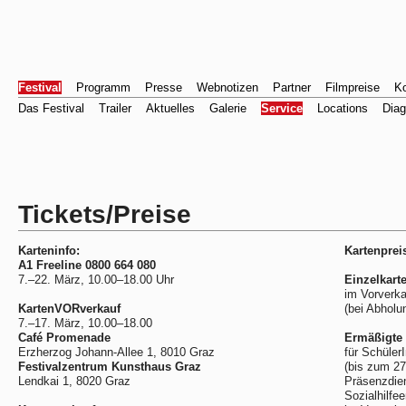
Festival
Programm
Presse
Webnotizen
Partner
Filmpreise
Ko
Das Festival
Trailer
Aktuelles
Galerie
Service
Locations
Diag
Tickets/Preise
Karteninfo:
Kartenprei
A1 Freeline 0800 664 080
7.–22. März, 10.00–18.00 Uhr
Einzelkarte
im Vorverka
KartenVORverkauf
(bei Abholu
7.–17. März, 10.00–18.00
Café Promenade
Ermäßigte 
Erzherzog Johann-Allee 1, 8010 Graz
für Schüler
Festivalzentrum Kunsthaus Graz
(bis zum 27
Lendkai 1, 8020 Graz
Präsenzdien
Sozialhilfe