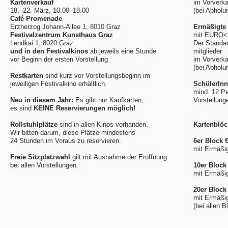
Kartenverkauf
im Vorverka
18.–22. März, 10.00–18.00
(bei Abholu
Café Promenade
Erzherzog Johann-Allee 1, 8010 Graz
Ermäßigte 
Festivalzentrum Kunsthaus Graz
mit EURO<2
Lendkai 1, 8020 Graz
Der Standar
und in den Festivalkinos
ab jeweils eine Stunde
mitglieder
vor Beginn der ersten Vorstellung
im Vorverka
(bei Abholu
Restkarten
sind kurz vor Vorstellungsbeginn im
jeweiligen Festivalkino erhältlich.
SchülerInn
mind. 12 Pe
Neu in diesem Jahr:
Es gibt nur Kaufkarten,
Vorstellung
es sind
KEINE Reservierungen möglich!
Rollstuhlplätze
sind in allen Kinos vorhanden.
Kartenblöc
Wir bitten darum, diese Plätze mindestens
24 Stunden im Voraus zu reservieren.
6er Block 
mit Ermäßig
Freie Sitzplatzwahl
gilt mit Ausnahme der Eröffnung
bei allen Vorstellungen.
10er Block
mit Ermäßig
20er Block 
mit Ermäßig
(bei allen 