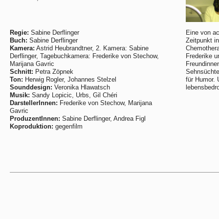
Regie:
Sabine Derflinger
Eine von ac
Buch:
Sabine Derflinger
Zeitpunkt i
Kamera:
Astrid Heubrandtner, 2. Kamera: Sabine
Chemotherap
Derflinger, Tagebuchkamera: Frederike von Stechow,
Frederike u
Marijana Gavric
Freundinnen
Schnitt:
Petra Zöpnek
Sehnsüchte,
Ton:
Herwig Rogler, Johannes Stelzel
für Humor. 
Sounddesign:
Veronika Hlawatsch
lebensbedr
Musik:
Sandy Lopicic, Urbs, Gil Chéri
DarstellerInnen:
Frederike von Stechow, Marijana
Gavric
ProduzentInnen:
Sabine Derflinger, Andrea Figl
Koproduktion:
gegenfilm