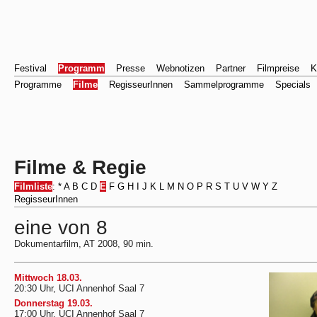
Festival
Programm
Presse
Webnotizen
Partner
Filmpreise
K
Programme
Filme
RegisseurInnen
Sammelprogramme
Specials
Filme & Regie
Filmliste
:
*
A
B
C
D
E
F
G
H
I
J
K
L
M
N
O
P
R
S
T
U
V
W
Y
Z
RegisseurInnen
eine von 8
Dokumentarfilm, AT 2008, 90 min.
Mittwoch 18.03.
20:30 Uhr, UCI Annenhof Saal 7
Donnerstag 19.03.
17:00 Uhr, UCI Annenhof Saal 7