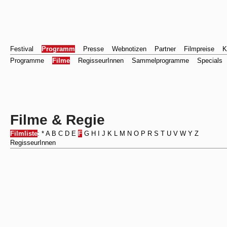
Festival
Programm
Presse
Webnotizen
Partner
Filmpreise
K
Programme
Filme
RegisseurInnen
Sammelprogramme
Specials
Filme & Regie
Filmliste
:
*
A
B
C
D
E
F
G
H
I
J
K
L
M
N
O
P
R
S
T
U
V
W
Y
Z
RegisseurInnen