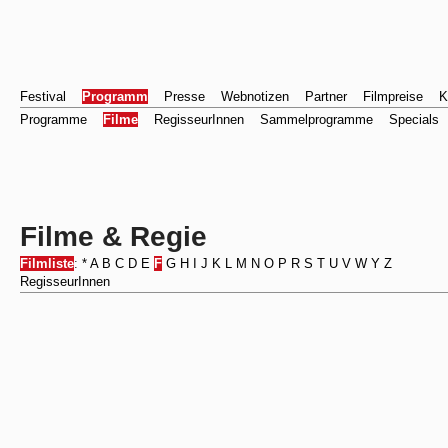
Festival
Programm
Presse
Webnotizen
Partner
Filmpreise
K
Programme
Filme
RegisseurInnen
Sammelprogramme
Specials
Filme & Regie
Filmliste
:
*
A
B
C
D
E
F
G
H
I
J
K
L
M
N
O
P
R
S
T
U
V
W
Y
Z
RegisseurInnen