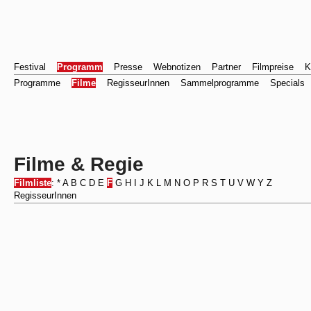
Festival
Programm
Presse
Webnotizen
Partner
Filmpreise
K
Programme
Filme
RegisseurInnen
Sammelprogramme
Specials
Filme & Regie
Filmliste
:
*
A
B
C
D
E
F
G
H
I
J
K
L
M
N
O
P
R
S
T
U
V
W
Y
Z
RegisseurInnen