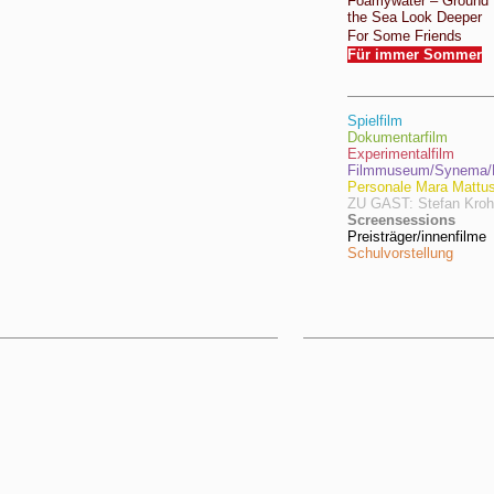
Foamywater – Ground
the Sea Look Deeper
For Some Friends
Für immer Sommer
Spielfilm
Dokumentarfilm
Experimentalfilm
Filmmuseum/Synema/F
Personale Mara Mattu
ZU GAST: Stefan Kro
Screensessions
Preisträger/innenfilme
Schulvorstellung