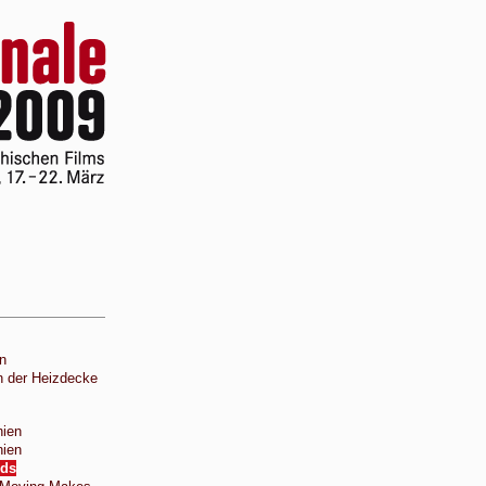
un
n der Heizdecke
ien
ien
rds