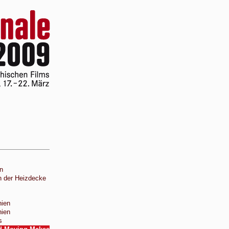
un
n der Heizdecke
ien
ien
s