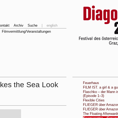
ontakt
Archiv
Suche
|
english
Filmvermittlung/Veranstaltungen
kes the Sea Look
Feuerhaus
FILM IST. a girl & a g
Flaschko – der Mann i
(Episode 1–3)
Flexible Cities
FLIEGER über Amazon
FLIEGER über Amazon
The Floating Afterward