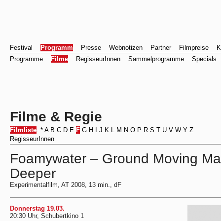
Festival
Programm
Presse
Webnotizen
Partner
Filmpreise
K
Programme
Filme
RegisseurInnen
Sammelprogramme
Specials
Filme & Regie
Filmliste
:
*
A
B
C
D
E
F
G
H
I
J
K
L
M
N
O
P
R
S
T
U
V
W
Y
Z
RegisseurInnen
Foamywater – Ground Moving Ma
Deeper
Experimentalfilm, AT 2008, 13 min., dF
Donnerstag 19.03.
20:30 Uhr, Schubertkino 1