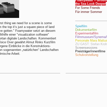
Foamywater – Groun
the Sea Look Deeper
For Some Friends
Für immer Sommer
irst thing we need for a scene is some
Spielfilm
m the top it’s just a square piece of land
Dokumentarfilm
ve gotten." Foamywater setzt an diesem
Experimentalfilm
thilfe einer "visualization software"
Filmmuseum/Synema/F
ortan digitale Landschaften. Kommentiert
Personale Mara Mattu
oice Over gewährt Almut Rinks Kurzfilm
ZU GAST: Stefan Kro
rgene Einblicke in die Konstruktions-
Screensessions
n sogenannten „natürlichen“ Landschaften
Preisträger/innenfilme
ilmische Arbeit.
Schulvorstellung