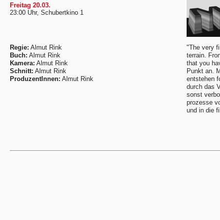
Freitag 20.03.
23:00 Uhr, Schubertkino 1
Regie:
Almut Rink
"The very f
Buch:
Almut Rink
terrain. Fro
Kamera:
Almut Rink
that you ha
Schnitt:
Almut Rink
Punkt an. Mi
ProduzentInnen:
Almut Rink
entstehen f
durch das V
sonst verbo
prozesse vo
und in die f