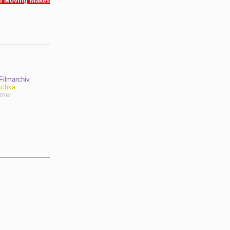
d Moving Makes
ilmarchiv
schka
hmer