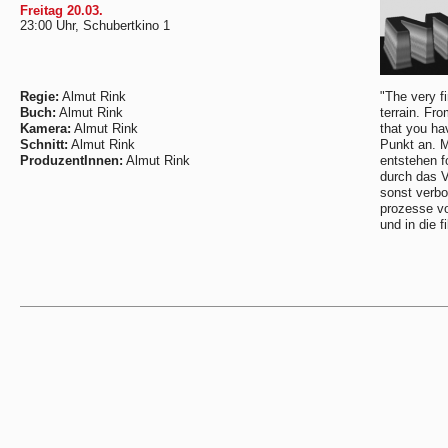
Freitag 20.03.
23:00 Uhr, Schubertkino 1
Regie:
Almut Rink
"The very f
Buch:
Almut Rink
terrain. Fro
Kamera:
Almut Rink
that you ha
Schnitt:
Almut Rink
Punkt an. Mi
ProduzentInnen:
Almut Rink
entstehen f
durch das V
sonst verbo
prozesse vo
und in die f