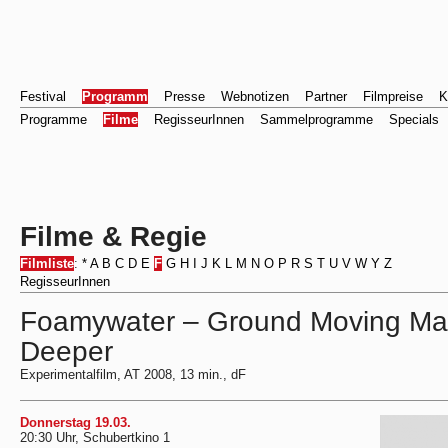
Festival
Programm
Presse
Webnotizen
Partner
Filmpreise
K
Programme
Filme
RegisseurInnen
Sammelprogramme
Specials
Filme & Regie
Filmliste
:
*
A
B
C
D
E
F
G
H
I
J
K
L
M
N
O
P
R
S
T
U
V
W
Y
Z
RegisseurInnen
Foamywater – Ground Moving Ma
Deeper
Experimentalfilm, AT 2008, 13 min., dF
Donnerstag 19.03.
20:30 Uhr, Schubertkino 1