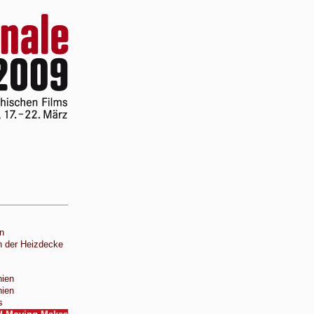
un
n der Heizdecke
ien
ien
s