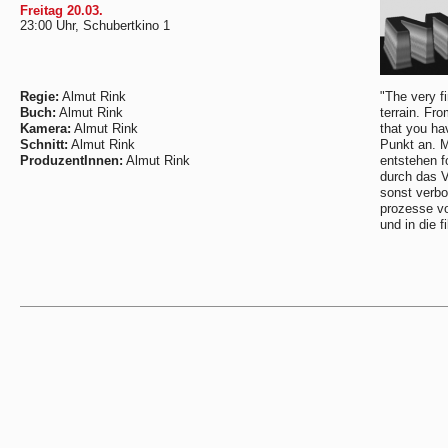
Freitag 20.03.
23:00 Uhr, Schubertkino 1
Regie:
Almut Rink
"The very f
Buch:
Almut Rink
terrain. Fro
Kamera:
Almut Rink
that you ha
Schnitt:
Almut Rink
Punkt an. Mi
ProduzentInnen:
Almut Rink
entstehen f
durch das V
sonst verbo
prozesse vo
und in die f