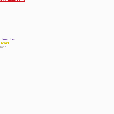
d Moving Makes
ilmarchiv
uschka
hmer