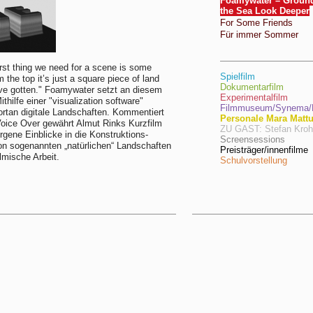
Foamywater – Groun
the Sea Look Deeper
For Some Friends
Für immer Sommer
irst thing we need for a scene is some
Spielfilm
m the top it’s just a square piece of land
Dokumentarfilm
ve gotten." Foamywater setzt an diesem
Experimentalfilm
thilfe einer "visualization software"
Filmmuseum/Synema/F
ortan digitale Landschaften. Kommentiert
Personale Mara Matt
oice Over gewährt Almut Rinks Kurzfilm
ZU GAST: Stefan Kro
rgene Einblicke in die Konstruktions-
Screensessions
n sogenannten „natürlichen“ Landschaften
Preisträger/innenfilme
ilmische Arbeit.
Schulvorstellung