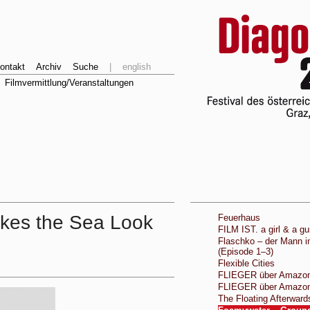
ontakt
Archiv
Suche
|
english
Filmvermittlung/Veranstaltungen
kes the Sea Look
Feuerhaus
FILM IST. a girl & a g
Flaschko – der Mann i
(Episode 1–3)
Flexible Cities
FLIEGER über Amazon
FLIEGER über Amazon
The Floating Afterward