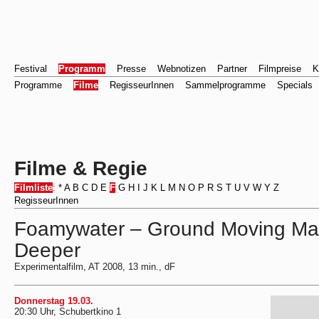
Festival
Programm
Presse
Webnotizen
Partner
Filmpreise
K
Programme
Filme
RegisseurInnen
Sammelprogramme
Specials
Filme & Regie
Filmliste
:
*
A
B
C
D
E
F
G
H
I
J
K
L
M
N
O
P
R
S
T
U
V
W
Y
Z
RegisseurInnen
Foamywater – Ground Moving Ma
Deeper
Experimentalfilm, AT 2008, 13 min., dF
Donnerstag 19.03.
20:30 Uhr, Schubertkino 1