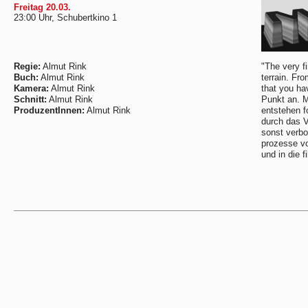
Freitag 20.03.
23:00 Uhr, Schubertkino 1
Regie:
Almut Rink
"The very f
Buch:
Almut Rink
terrain. Fro
Kamera:
Almut Rink
that you ha
Schnitt:
Almut Rink
Punkt an. Mi
ProduzentInnen:
Almut Rink
entstehen f
durch das V
sonst verbo
prozesse vo
und in die f