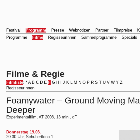
Festival
Programm
Presse
Webnotizen
Partner
Filmpreise
K
Programme
Filme
RegisseurInnen
Sammelprogramme
Specials
Filme & Regie
Filmliste
:
*
A
B
C
D
E
F
G
H
I
J
K
L
M
N
O
P
R
S
T
U
V
W
Y
Z
RegisseurInnen
Foamywater – Ground Moving Ma
Deeper
Experimentalfilm, AT 2008, 13 min., dF
Donnerstag 19.03.
20:30 Uhr, Schubertkino 1