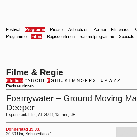
Festival
Programm
Presse
Webnotizen
Partner
Filmpreise
K
Programme
Filme
RegisseurInnen
Sammelprogramme
Specials
Filme & Regie
Filmliste
:
*
A
B
C
D
E
F
G
H
I
J
K
L
M
N
O
P
R
S
T
U
V
W
Y
Z
RegisseurInnen
Foamywater – Ground Moving Ma
Deeper
Experimentalfilm, AT 2008, 13 min., dF
Donnerstag 19.03.
20:30 Uhr, Schubertkino 1