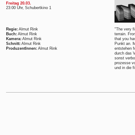
Freitag 20.03.
23:00 Uhr, Schubertkino 1
Regie:
Almut Rink
"The very f
Buch:
Almut Rink
terrain. Fro
Kamera:
Almut Rink
that you ha
Schnitt:
Almut Rink
Punkt an. Mi
ProduzentInnen:
Almut Rink
entstehen f
durch das V
sonst verbo
prozesse vo
und in die f