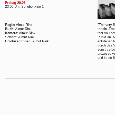
Freitag 20.03.
23:00 Uhr, Schubertkino 1
Regie:
Almut Rink
"The very f
Buch:
Almut Rink
terrain. Fro
Kamera:
Almut Rink
that you ha
Schnitt:
Almut Rink
Punkt an. Mi
ProduzentInnen:
Almut Rink
entstehen f
durch das V
sonst verbo
prozesse vo
und in die f