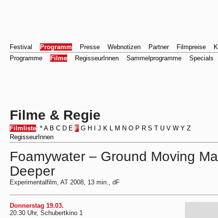
Festival
Programm
Presse
Webnotizen
Partner
Filmpreise
K
Programme
Filme
RegisseurInnen
Sammelprogramme
Specials
Filme & Regie
Filmliste
:
*
A
B
C
D
E
F
G
H
I
J
K
L
M
N
O
P
R
S
T
U
V
W
Y
Z
RegisseurInnen
Foamywater – Ground Moving Ma
Deeper
Experimentalfilm, AT 2008, 13 min., dF
Donnerstag 19.03.
20:30 Uhr, Schubertkino 1