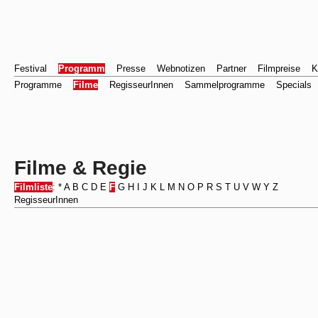
Festival
Programm
Presse
Webnotizen
Partner
Filmpreise
K
Programme
Filme
RegisseurInnen
Sammelprogramme
Specials
Filme & Regie
Filmliste
:
*
A
B
C
D
E
F
G
H
I
J
K
L
M
N
O
P
R
S
T
U
V
W
Y
Z
RegisseurInnen