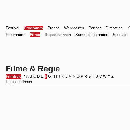
Festival
Programm
Presse
Webnotizen
Partner
Filmpreise
K
Programme
Filme
RegisseurInnen
Sammelprogramme
Specials
Filme & Regie
Filmliste
:
*
A
B
C
D
E
F
G
H
I
J
K
L
M
N
O
P
R
S
T
U
V
W
Y
Z
RegisseurInnen