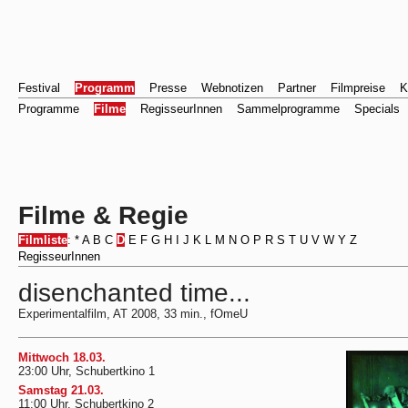
Festival
Programm
Presse
Webnotizen
Partner
Filmpreise
K
Programme
Filme
RegisseurInnen
Sammelprogramme
Specials
Filme & Regie
Filmliste
:
*
A
B
C
D
E
F
G
H
I
J
K
L
M
N
O
P
R
S
T
U
V
W
Y
Z
RegisseurInnen
disenchanted time...
Experimentalfilm, AT 2008, 33 min., fOmeU
Mittwoch 18.03.
23:00 Uhr, Schubertkino 1
Samstag 21.03.
11:00 Uhr, Schubertkino 2