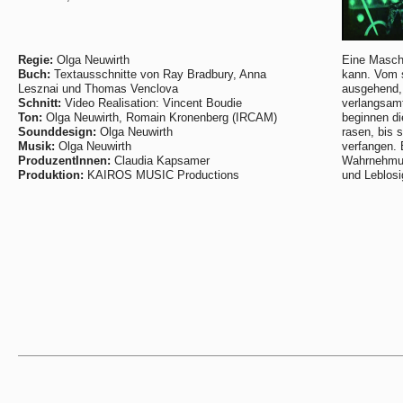
Regie:
Olga Neuwirth
Eine Maschi
Buch:
Textausschnitte von Ray Bradbury, Anna
kann. Vom s
Lesznai und Thomas Venclova
ausgehend, 
Schnitt:
Video Realisation: Vincent Boudie
verlangsamt
Ton:
Olga Neuwirth, Romain Kronenberg (IRCAM)
beginnen di
Sounddesign:
Olga Neuwirth
rasen, bis s
Musik:
Olga Neuwirth
verfangen. 
ProduzentInnen:
Claudia Kapsamer
Wahrnehmun
Produktion:
KAIROS MUSIC Productions
und Leblosi