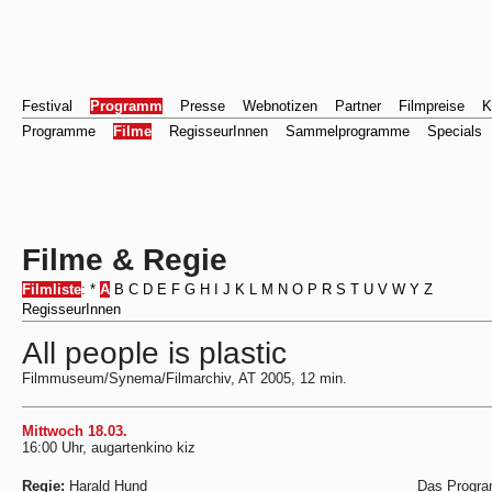
Festival
Programm
Presse
Webnotizen
Partner
Filmpreise
K
Programme
Filme
RegisseurInnen
Sammelprogramme
Specials
Filme & Regie
Filmliste
:
*
A
B
C
D
E
F
G
H
I
J
K
L
M
N
O
P
R
S
T
U
V
W
Y
Z
RegisseurInnen
All people is plastic
Filmmuseum/Synema/Filmarchiv, AT 2005, 12 min.
Mittwoch 18.03.
16:00 Uhr, augartenkino kiz
Regie:
Harald Hund
Das Progra