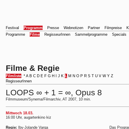
Festival
Programm
Presse
Webnotizen
Partner
Filmpreise
K
Programme
Filme
RegisseurInnen
Sammelprogramme
Specials
Filme & Regie
Filmliste
:
*
A
B
C
D
E
F
G
H
I
J
K
L
M
N
O
P
R
S
T
U
V
W
Y
Z
RegisseurInnen
LOOPS ∞ + 1 = ∞, Opus 8
Filmmuseum/Synema/Filmarchiv, AT 2007, 10 min.
Mittwoch 18.03.
16:00 Uhr, augartenkino kiz
Regie:
Iby-Jolande Varga
Das Progra