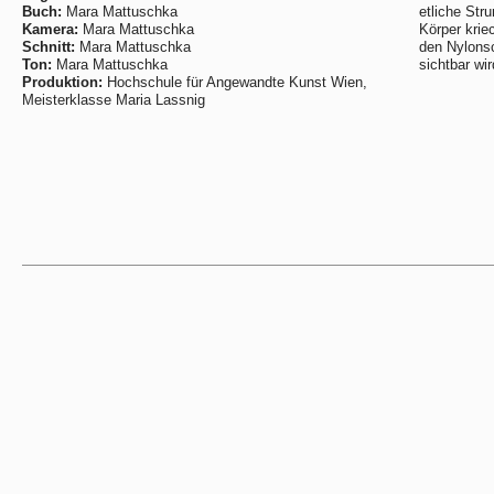
Buch:
Mara Mattuschka
etliche Str
Kamera:
Mara Mattuschka
Körper krie
Schnitt:
Mara Mattuschka
den Nylons
Ton:
Mara Mattuschka
sichtbar wi
Produktion:
Hochschule für Angewandte Kunst Wien,
Meisterklasse Maria Lassnig