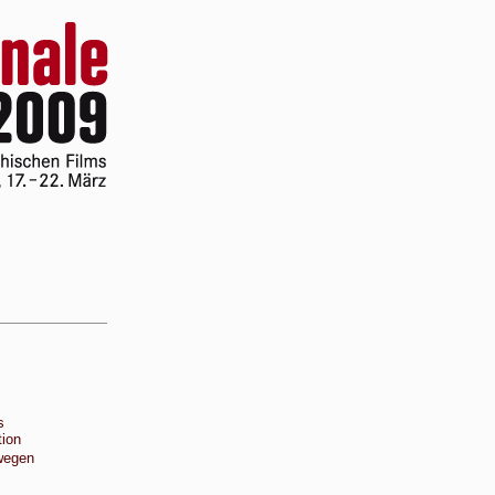
s
ion
wegen