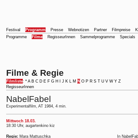
Festival
Programm
Presse
Webnotizen
Partner
Filmpreise
K
Programme
Filme
RegisseurInnen
Sammelprogramme
Specials
Filme & Regie
Filmliste
:
*
A
B
C
D
E
F
G
H
I
J
K
L
M
N
O
P
R
S
T
U
V
W
Y
Z
RegisseurInnen
NabelFabel
Experimentalfilm, AT 1984, 4 min.
Mittwoch 18.03.
18:30 Uhr, augartenkino kiz
Regie:
Mara Mattuschka
In NabelFa