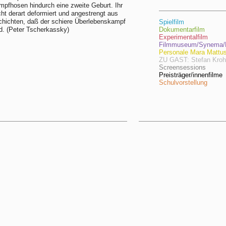
umpfhosen hindurch eine zweite Geburt. Ihr
cht derart deformiert und angestrengt aus
chichten, daß der schiere Überlebenskampf
Spielfilm
rd. (Peter Tscherkassky)
Dokumentarfilm
Experimentalfilm
Filmmuseum/Synema/F
Personale Mara Mattu
ZU GAST: Stefan Kro
Screensessions
Preisträger/innenfilme
Schulvorstellung