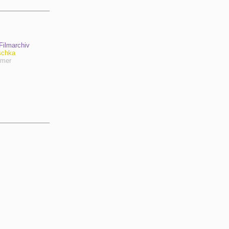
ilmarchiv
schka
hmer