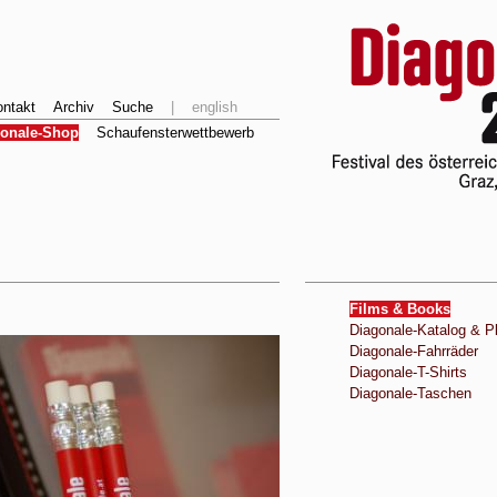
ntakt
Archiv
Suche
|
english
gonale-Shop
Schaufensterwettbewerb
Films & Books
Diagonale-Katalog & P
Diagonale-Fahrräder
Diagonale-T-Shirts
Diagonale-Taschen