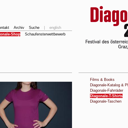
ntakt
Archiv
Suche
|
english
gonale-Shop
Schaufensterwettbewerb
Films & Books
Diagonale-Katalog & P
Diagonale-Fahrräder
Diagonale-T-Shirts
Diagonale-Taschen