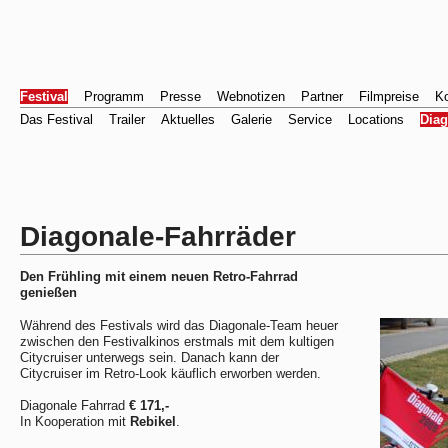
Festival
Programm
Presse
Webnotizen
Partner
Filmpreise
Ko
Das Festival
Trailer
Aktuelles
Galerie
Service
Locations
Dia
Diagonale-Fahrräder
Den Frühling mit einem neuen Retro-Fahrrad
genießen
Während des Festivals wird das Diagonale-Team heuer
zwischen den Festivalkinos erstmals mit dem kultigen
Citycruiser unterwegs sein. Danach kann der
Citycruiser im Retro-Look käuflich erworben werden.
Diagonale Fahrrad
€ 171,-
In Kooperation mit
Rebikel
.