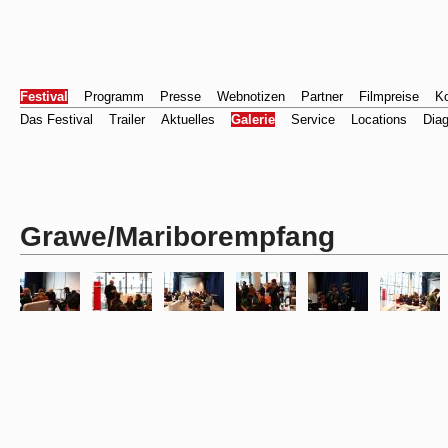
Festival
Programm
Presse
Webnotizen
Partner
Filmpreise
Ko
Das Festival
Trailer
Aktuelles
Galerie
Service
Locations
Dia
Grawe/Mariborempfang