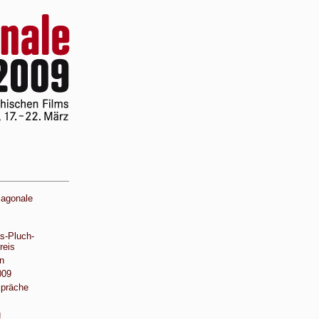
iagonale
s-Pluch-
reis
n
009
spräche
g