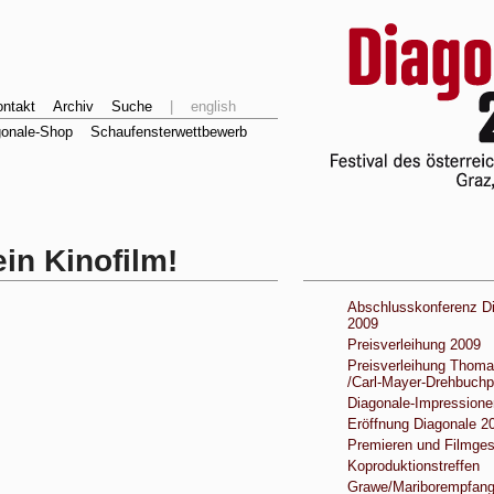
ntakt
Archiv
Suche
|
english
gonale-Shop
Schaufensterwettbewerb
ein Kinofilm!
Abschlusskonferenz D
2009
Preisverleihung 2009
Preisverleihung Thoma
/Carl-Mayer-Drehbuchp
Diagonale-Impressione
Eröffnung Diagonale 2
Premieren und Filmge
Koproduktionstreffen
Grawe/Mariborempfan