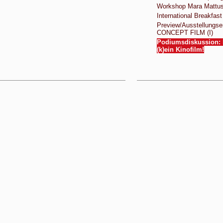
Workshop Mara Mattu
International Breakfast
Preview/Ausstellungse
CONCEPT FILM (I)
Podiumsdiskussion: 
(k)ein Kinofilm!