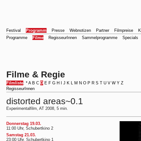
Festival
Programm
Presse
Webnotizen
Partner
Filmpreise
K
Programme
Filme
RegisseurInnen
Sammelprogramme
Specials
Filme & Regie
Filmliste
:
*
A
B
C
D
E
F
G
H
I
J
K
L
M
N
O
P
R
S
T
U
V
W
Y
Z
RegisseurInnen
distorted areas~0.1
Experimentalfilm, AT 2008, 5 min.
Donnerstag 19.03.
11:00 Uhr, Schubertkino 2
Samstag 21.03.
23:00 Uhr, Schubertkino 1