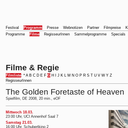
Festival
Programm
Presse
Webnotizen
Partner
Filmpreise
K
Programme
Filme
RegisseurInnen
Sammelprogramme
Specials
Filme & Regie
Filmliste
:
*
A
B
C
D
E
F
G
H
I
J
K
L
M
N
O
P
R
S
T
U
V
W
Y
Z
RegisseurInnen
The Golden Foretaste of Heaven
Spielfilm, DE 2008, 20 min., eOF
Mittwoch 18.03.
23:00 Uhr, UCI Annenhof Saal 7
Samstag 21.03.
16:00 Uhr, Schubertkino 2