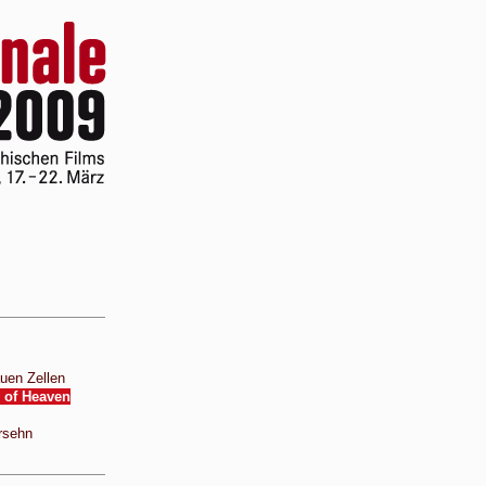
uen Zellen
 of Heaven
rsehn