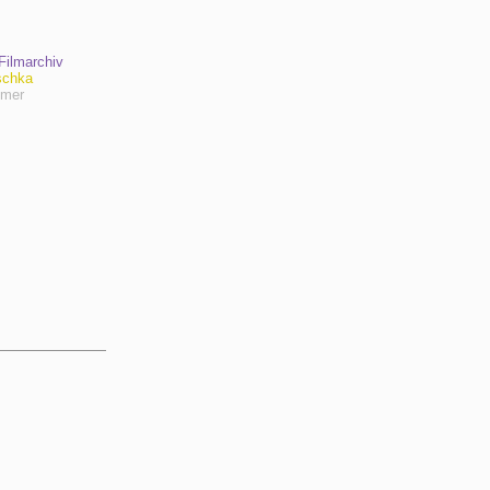
ilmarchiv
schka
hmer