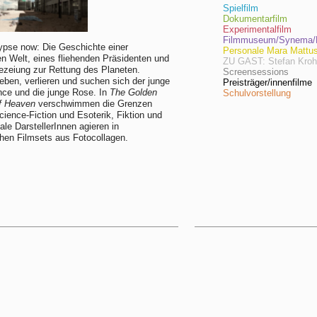
Spielfilm
Dokumentarfilm
Experimentalfilm
Filmmuseum/Synema/F
ypse now: Die Geschichte einer
Personale Mara Mattu
n Welt, eines fliehenden Präsidenten und
ZU GAST: Stefan Kro
ezeiung zur Rettung des Planeten.
Screensessions
lieben, verlieren und suchen sich der junge
Preisträger/innenfilme
nce und die junge Rose. In
The Golden
Schulvorstellung
of Heaven
verschwimmen die Grenzen
ience-Fiction und Esoterik, Fiktion und
ale DarstellerInnen agieren in
hen Filmsets aus Fotocollagen.