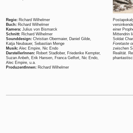
Regie:
Richard Wilhelmer
Postapokal
Buch:
Richard Wilhelmer
versinkende
Kamera:
Julius von Bismarck
einer Proph
Schnitt:
Richard Wilhelmer
Mittendrin 
Sounddesign:
Christian Obermaier, Daniel Gilde,
Soldat Cha
Katja Neubauer, Sebastian Menge
Foretaste 
Musik:
Alec Empire, Nic Endo
zwischen Sc
DarstellerInnen:
Robert Stadlober, Friederike Kempter,
Realität. Re
Suzan Anbeh, Erik Hansen, Franca Gelfort, Nic Endo,
phantastisc
Alec Empire, u.a.
ProduzentInnen:
Richard Wilhelmer