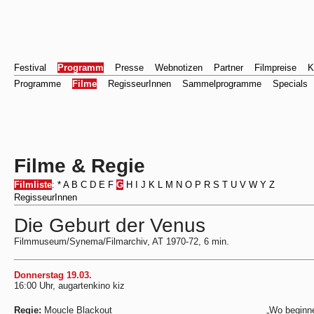
Festival
Programm
Presse
Webnotizen
Partner
Filmpreise
K
Programme
Filme
RegisseurInnen
Sammelprogramme
Specials
Filme & Regie
Filmliste
:
*
A
B
C
D
E
F
G
H
I
J
K
L
M
N
O
P
R
S
T
U
V
W
Y
Z
RegisseurInnen
Die Geburt der Venus
Filmmuseum/Synema/Filmarchiv, AT 1970-72, 6 min.
Donnerstag 19.03.
16:00 Uhr, augartenkino kiz
Regie:
Moucle Blackout
„Wo beginn