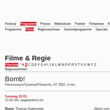
Festival
Programm
Presse
Webnotizen
Partner
Filmpreise
K
Programme
Filme
RegisseurInnen
Sammelprogramme
Specials
Filme & Regie
Filmliste
:
*
A
B
C
D
E
F
G
H
I
J
K
L
M
N
O
P
R
S
T
U
V
W
Y
Z
RegisseurInnen
Bomb!
Filmmuseum/Synema/Filmarchiv, AT 2002, 4 min.
Sonntag 22.03.
13:30 Uhr, augartenkino kiz
Regie:
Thomas Aigelsreiter
„Wenn vom 