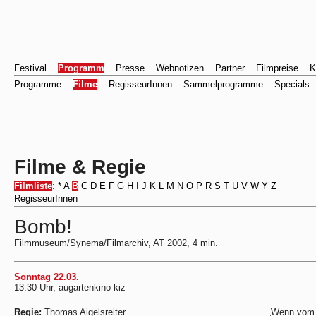
Festival
Programm
Presse
Webnotizen
Partner
Filmpreise
K
Programme
Filme
RegisseurInnen
Sammelprogramme
Specials
Filme & Regie
Filmliste
:
*
A
B
C
D
E
F
G
H
I
J
K
L
M
N
O
P
R
S
T
U
V
W
Y
Z
RegisseurInnen
Bomb!
Filmmuseum/Synema/Filmarchiv, AT 2002, 4 min.
Sonntag 22.03.
13:30 Uhr, augartenkino kiz
Regie:
Thomas Aigelsreiter
„Wenn vom 