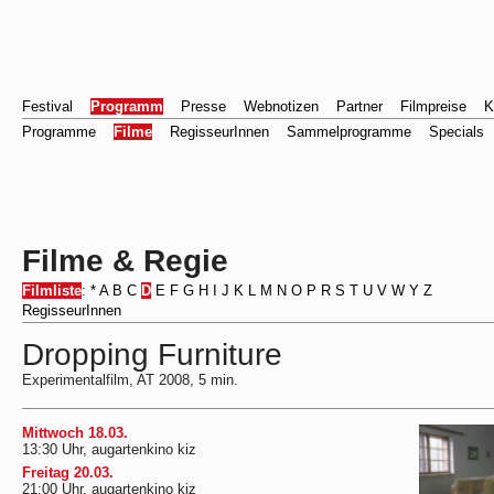
Festival
Programm
Presse
Webnotizen
Partner
Filmpreise
K
Programme
Filme
RegisseurInnen
Sammelprogramme
Specials
Filme & Regie
Filmliste
:
*
A
B
C
D
E
F
G
H
I
J
K
L
M
N
O
P
R
S
T
U
V
W
Y
Z
RegisseurInnen
Dropping Furniture
Experimentalfilm, AT 2008, 5 min.
Mittwoch 18.03.
13:30 Uhr, augartenkino kiz
Freitag 20.03.
21:00 Uhr, augartenkino kiz