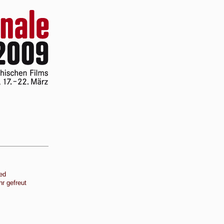
ed
r gefreut