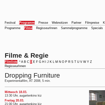
Festival
Programm
Presse
Webnotizen
Partner
Filmpreise
K
Programme
Filme
RegisseurInnen
Sammelprogramme
Specials
Filme & Regie
Filmliste
:
*
A
B
C
D
E
F
G
H
I
J
K
L
M
N
O
P
R
S
T
U
V
W
Y
Z
RegisseurInnen
Dropping Furniture
Experimentalfilm, AT 2008, 5 min.
Mittwoch 18.03.
13:30 Uhr, augartenkino kiz
Freitag 20.03.
21:00 Uhr, augartenkino kiz