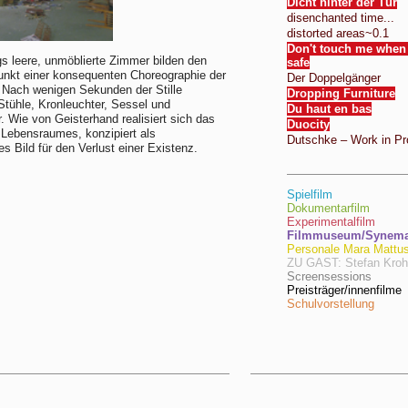
Dicht hinter der Tür
disenchanted time...
distorted areas~0.1
Don't touch me when I
s leere, unmöblierte Zimmer bilden den
safe
nkt einer konsequenten Choreographie der
Der Doppelgänger
 Nach wenigen Sekunden der Stille
Dropping Furniture
Stühle, Kronleuchter, Sessel und
Du haut en bas
r. Wie von Geisterhand realisiert sich das
Duocity
Lebensraumes, konzipiert als
Dutschke – Work in Pr
s Bild für den Verlust einer Existenz.
Spielfilm
Dokumentarfilm
Experimentalfilm
Filmmuseum/Synema/
Personale Mara Mattu
ZU GAST: Stefan Kro
Screensessions
Preisträger/innenfilme
Schulvorstellung