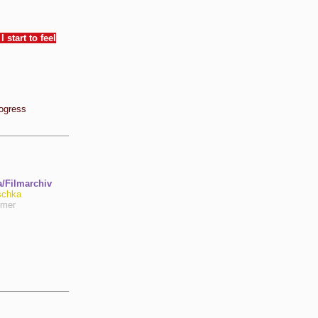
 start to feel
ogress
Filmarchiv
schka
hmer