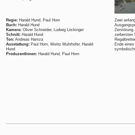
Regie:
Harald Hund, Paul Horn
Zwei anfang
Buch:
Harald Hund
Ausgangspu
Kamera:
Oliver Schneider, Ludwig Löckinger
Zerstörung.
Schnitt:
Harald Hund
zerbersten 
Ton:
Andreas Hamza
Regalbrette
Ausstattung:
Paul Horn, Moritz Muhrhofer, Harald
Ende eines 
Hund
symbolische
ProduzentInnen:
Harald Hund, Paul Horn