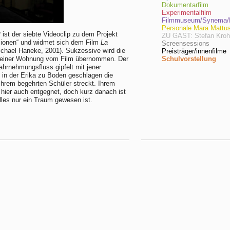
Dokumentarfilm
Experimentalfilm
Filmmuseum/Synema/F
Personale Mara Mattu
P
ist der siebte Videoclip zu dem Projekt
ZU GAST: Stefan Kro
ionen“ und widmet sich dem Film
La
Screensessions
chael Haneke, 2001). Sukzessive wird die
Preisträger/innenfilme
r einer Wohnung vom Film übernommen. Der
Schulvorstellung
ahrnehmungsfluss gipfelt mit jener
, in der Erika zu Boden geschlagen die
hrem begehrten Schüler streckt. Ihrem
 hier auch entgegnet, doch kurz danach ist
alles nur ein Traum gewesen ist.