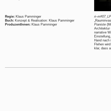
Regie:
Klaus Pamminger
ri–m#07_L
Buch:
Konzept & Realisation: Klaus Pamminger
„Rauminvas
ProduzentInnen:
Klaus Pamminger
Pianiste
(Mi
Architektu
narrative W
Einstellung
Hand nach i
Flehen wird
klar, dass 