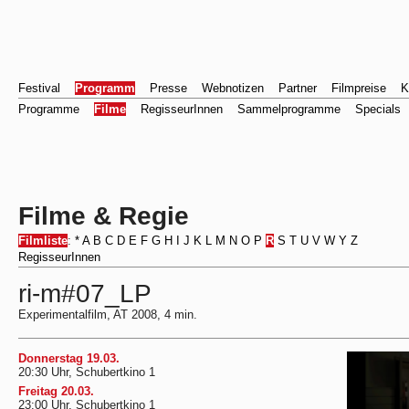
Festival
Programm
Presse
Webnotizen
Partner
Filmpreise
K
Programme
Filme
RegisseurInnen
Sammelprogramme
Specials
Filme & Regie
Filmliste
:
*
A
B
C
D
E
F
G
H
I
J
K
L
M
N
O
P
R
S
T
U
V
W
Y
Z
RegisseurInnen
ri-m#07_LP
Experimentalfilm, AT 2008, 4 min.
Donnerstag 19.03.
20:30 Uhr, Schubertkino 1
Freitag 20.03.
23:00 Uhr, Schubertkino 1