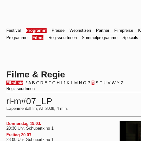
Festival
Programm
Presse
Webnotizen
Partner
Filmpreise
K
Programme
Filme
RegisseurInnen
Sammelprogramme
Specials
Filme & Regie
Filmliste
:
*
A
B
C
D
E
F
G
H
I
J
K
L
M
N
O
P
R
S
T
U
V
W
Y
Z
RegisseurInnen
ri-m#07_LP
Experimentalfilm, AT 2008, 4 min.
Donnerstag 19.03.
20:30 Uhr, Schubertkino 1
Freitag 20.03.
23:00 Uhr, Schubertkino 1