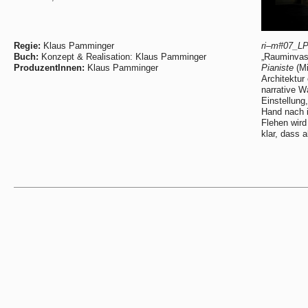
Regie:
Klaus Pamminger
ri–m#07_L
Buch:
Konzept & Realisation: Klaus Pamminger
„Rauminvas
ProduzentInnen:
Klaus Pamminger
Pianiste
(Mi
Architektu
narrative W
Einstellung
Hand nach i
Flehen wird
klar, dass 