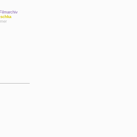
ilmarchiv
uschka
hmer