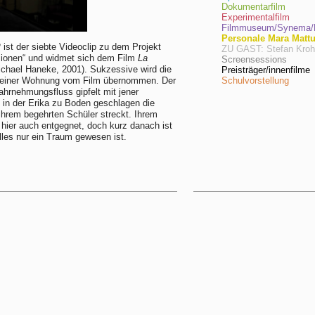
Dokumentarfilm
Experimentalfilm
Filmmuseum/Synema/F
Personale Mara Matt
P
ist der siebte Videoclip zu dem Projekt
ZU GAST: Stefan Kro
ionen“ und widmet sich dem Film
La
Screensessions
chael Haneke, 2001). Sukzessive wird die
Preisträger/innenfilme
r einer Wohnung vom Film übernommen. Der
Schulvorstellung
ahrnehmungsfluss gipfelt mit jener
, in der Erika zu Boden geschlagen die
hrem begehrten Schüler streckt. Ihrem
 hier auch entgegnet, doch kurz danach ist
alles nur ein Traum gewesen ist.