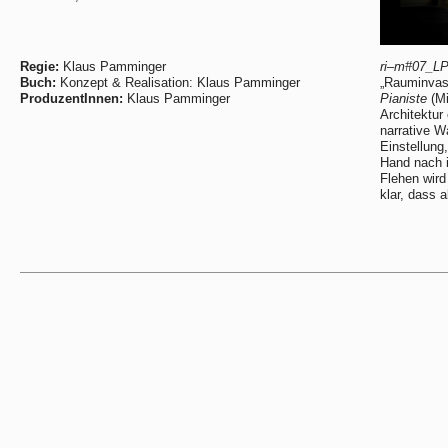
Regie:
Klaus Pamminger
ri–m#07_L
Buch:
Konzept & Realisation: Klaus Pamminger
„Rauminvas
ProduzentInnen:
Klaus Pamminger
Pianiste
(Mi
Architektu
narrative W
Einstellung
Hand nach i
Flehen wird
klar, dass 