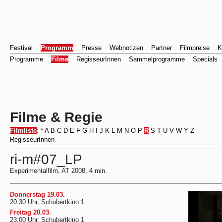
Festival
Programm
Presse
Webnotizen
Partner
Filmpreise
K
Programme
Filme
RegisseurInnen
Sammelprogramme
Specials
Filme & Regie
Filmliste
:
*
A
B
C
D
E
F
G
H
I
J
K
L
M
N
O
P
R
S
T
U
V
W
Y
Z
RegisseurInnen
ri-m#07_LP
Experimentalfilm, AT 2008, 4 min.
Donnerstag 19.03.
20:30 Uhr, Schubertkino 1
Freitag 20.03.
23:00 Uhr, Schubertkino 1