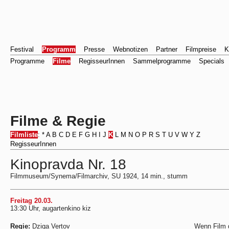
Festival
Programm
Presse
Webnotizen
Partner
Filmpreise
K
Programme
Filme
RegisseurInnen
Sammelprogramme
Specials
Filme & Regie
Filmliste
:
*
A
B
C
D
E
F
G
H
I
J
K
L
M
N
O
P
R
S
T
U
V
W
Y
Z
RegisseurInnen
Kinopravda Nr. 18
Filmmuseum/Synema/Filmarchiv, SU 1924, 14 min., stumm
Freitag 20.03.
13:30 Uhr, augartenkino kiz
Regie:
Dziga Vertov
Wenn Film d