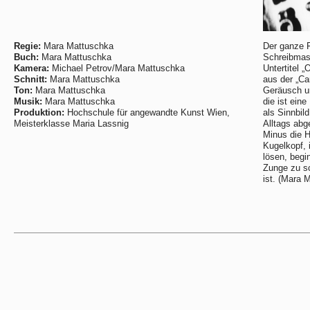
Regie:
Mara Mattuschka
Der ganze F
Buch:
Mara Mattuschka
Schreibmasc
Kamera:
Michael Petrov/Mara Mattuschka
Untertitel 
Schnitt:
Mara Mattuschka
aus der „Ca
Ton:
Mara Mattuschka
Geräusch u
Musik:
Mara Mattuschka
die ist eine
Produktion:
Hochschule für angewandte Kunst Wien,
als Sinnbil
Meisterklasse Maria Lassnig
Alltags abg
Minus die H
Kugelkopf, 
lösen, begi
Zunge zu sc
ist. (Mara 