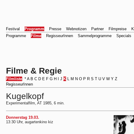
Festival
Programm
Presse
Webnotizen
Partner
Filmpreise
K
Programme
Filme
RegisseurInnen
Sammelprogramme
Specials
Filme & Regie
Filmliste
:
*
A
B
C
D
E
F
G
H
I
J
K
L
M
N
O
P
R
S
T
U
V
W
Y
Z
RegisseurInnen
Kugelkopf
Experimentalfilm, AT 1985, 6 min.
Donnerstag 19.03.
13:30 Uhr, augartenkino kiz