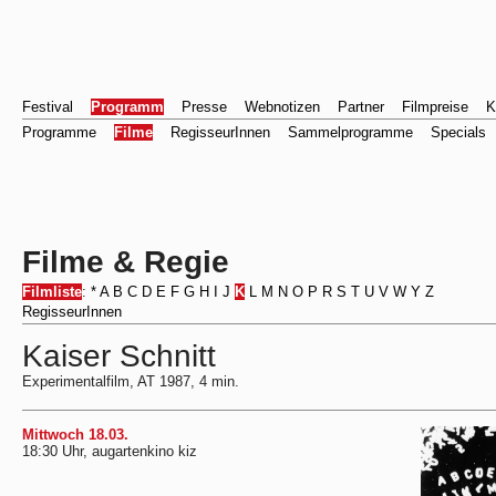
Festival
Programm
Presse
Webnotizen
Partner
Filmpreise
K
Programme
Filme
RegisseurInnen
Sammelprogramme
Specials
Filme & Regie
Filmliste
:
*
A
B
C
D
E
F
G
H
I
J
K
L
M
N
O
P
R
S
T
U
V
W
Y
Z
RegisseurInnen
Kaiser Schnitt
Experimentalfilm, AT 1987, 4 min.
Mittwoch 18.03.
18:30 Uhr, augartenkino kiz