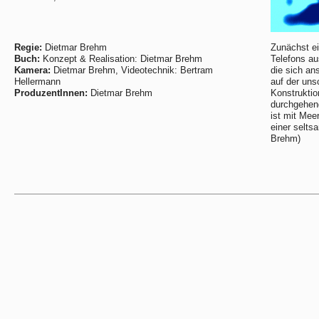
Regie:
Dietmar Brehm
Zunächst ei
Buch:
Konzept & Realisation: Dietmar Brehm
Telefons au
Kamera:
Dietmar Brehm, Videotechnik: Bertram
die sich an
Hellermann
auf der uns
ProduzentInnen:
Dietmar Brehm
Konstruktio
durchgehend
ist mit Mee
einer selts
Brehm)