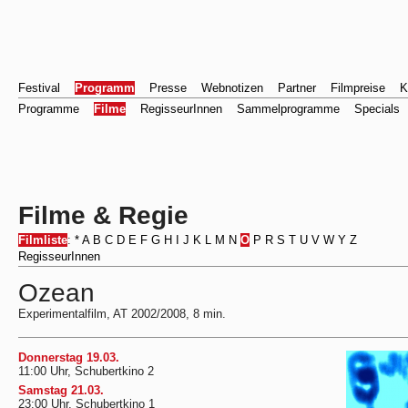
Festival
Programm
Presse
Webnotizen
Partner
Filmpreise
K
Programme
Filme
RegisseurInnen
Sammelprogramme
Specials
Filme & Regie
Filmliste
:
*
A
B
C
D
E
F
G
H
I
J
K
L
M
N
O
P
R
S
T
U
V
W
Y
Z
RegisseurInnen
Ozean
Experimentalfilm, AT 2002/2008, 8 min.
Donnerstag 19.03.
11:00 Uhr, Schubertkino 2
Samstag 21.03.
23:00 Uhr, Schubertkino 1