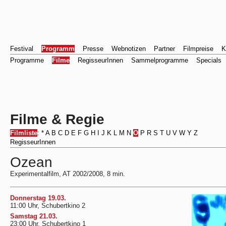
Festival
Programm
Presse
Webnotizen
Partner
Filmpreise
K
Programme
Filme
RegisseurInnen
Sammelprogramme
Specials
Filme & Regie
Filmliste
:
*
A
B
C
D
E
F
G
H
I
J
K
L
M
N
O
P
R
S
T
U
V
W
Y
Z
RegisseurInnen
Ozean
Experimentalfilm, AT 2002/2008, 8 min.
Donnerstag 19.03.
11:00 Uhr, Schubertkino 2
Samstag 21.03.
23:00 Uhr, Schubertkino 1