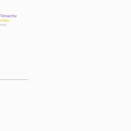
ilmarchiv
schka
hmer