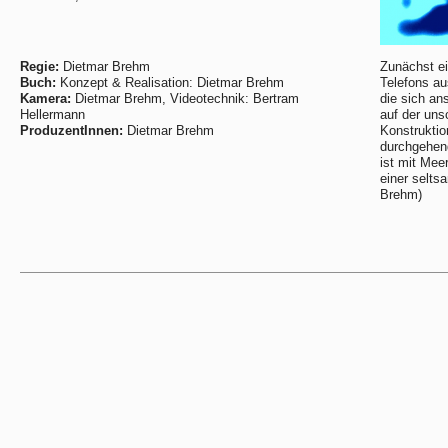
Regie:
Dietmar Brehm
Zunächst ei
Buch:
Konzept & Realisation: Dietmar Brehm
Telefons au
Kamera:
Dietmar Brehm, Videotechnik: Bertram
die sich an
Hellermann
auf der uns
ProduzentInnen:
Dietmar Brehm
Konstruktio
durchgehend
ist mit Mee
einer selts
Brehm)