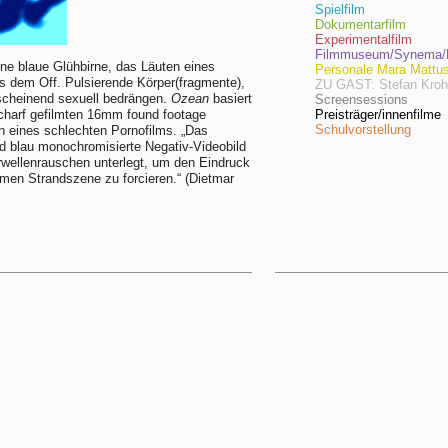
Spielfilm
Dokumentarfilm
Experimentalfilm
Filmmuseum/Synema/F
ne blaue Glühbirne, das Läuten eines
Personale Mara Mattu
s dem Off. Pulsierende Körper(fragmente),
ZU GAST: Stefan Kro
scheinend sexuell bedrängen.
Ozean
basiert
Screensessions
charf gefilmten 16mm found footage
Preisträger/innenfilme
Schulvorstellung
n eines schlechten Pornofilms. „Das
 blau monochromisierte Negativ-Videobild
rwellenrauschen unterlegt, um den Eindruck
amen Strandszene zu forcieren.“ (Dietmar