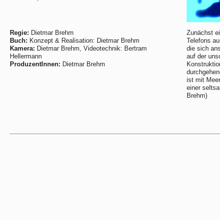
Regie:
Dietmar Brehm
Zunächst ei
Buch:
Konzept & Realisation: Dietmar Brehm
Telefons au
Kamera:
Dietmar Brehm, Videotechnik: Bertram
die sich an
Hellermann
auf der uns
ProduzentInnen:
Dietmar Brehm
Konstruktio
durchgehend
ist mit Mee
einer selts
Brehm)