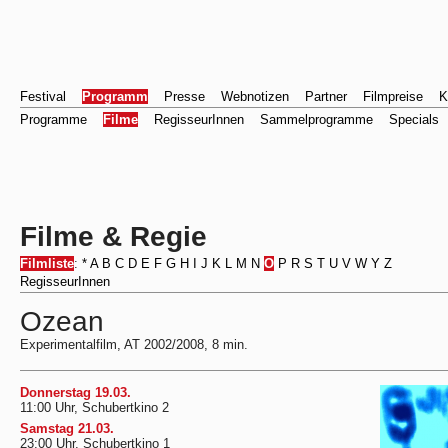
Festival
Programm
Presse
Webnotizen
Partner
Filmpreise
K
Programme
Filme
RegisseurInnen
Sammelprogramme
Specials
Filme & Regie
Filmliste
:
*
A
B
C
D
E
F
G
H
I
J
K
L
M
N
O
P
R
S
T
U
V
W
Y
Z
RegisseurInnen
Ozean
Experimentalfilm, AT 2002/2008, 8 min.
Donnerstag 19.03.
11:00 Uhr, Schubertkino 2
Samstag 21.03.
23:00 Uhr, Schubertkino 1