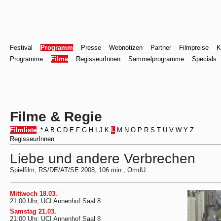
Festival
Programm
Presse
Webnotizen
Partner
Filmpreise
K
Programme
Filme
RegisseurInnen
Sammelprogramme
Specials
Filme & Regie
Filmliste
:
*
A
B
C
D
E
F
G
H
I
J
K
L
M
N
O
P
R
S
T
U
V
W
Y
Z
RegisseurInnen
Liebe und andere Verbrechen
Spielfilm, RS/DE/AT/SE 2008, 106 min., OmdU
Mittwoch 18.03.
21:00 Uhr, UCI Annenhof Saal 8
Samstag 21.03.
21:00 Uhr, UCI Annenhof Saal 8