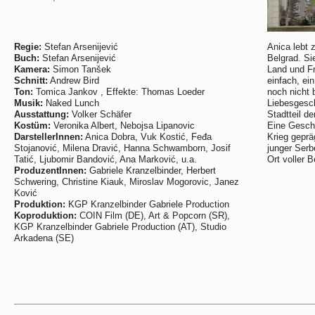
Regie:
Stefan Arsenijević
Anica lebt
Buch:
Stefan Arsenijević
Belgrad. Si
Kamera:
Simon Tanšek
Land und Fr
Schnitt:
Andrew Bird
einfach, ei
Ton:
Tomica Jankov , Effekte: Thomas Loeder
noch nicht 
Musik:
Naked Lunch
Liebesgesch
Ausstattung:
Volker Schäfer
Stadtteil d
Kostüm:
Veronika Albert, Nebojsa Lipanovic
Eine Geschi
DarstellerInnen:
Anica Dobra, Vuk Kostić, Feđa
Krieg geprä
Stojanović, Milena Dravić, Hanna Schwamborn, Josif
junger Serb
Tatić, Ljubomir Bandović, Ana Marković, u.a.
Ort voller 
ProduzentInnen:
Gabriele Kranzelbinder, Herbert
Schwering, Christine Kiauk, Miroslav Mogorovic, Janez
Ković
Produktion:
KGP Kranzelbinder Gabriele Production
Koproduktion:
COIN Film (DE), Art & Popcorn (SR),
KGP Kranzelbinder Gabriele Production (AT), Studio
Arkadena (SE)