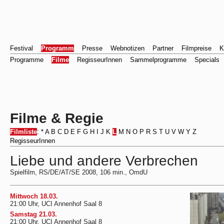
Festival
Programm
Presse
Webnotizen
Partner
Filmpreise
K
Programme
Filme
RegisseurInnen
Sammelprogramme
Specials
Filme & Regie
Filmliste
:
*
A
B
C
D
E
F
G
H
I
J
K
L
M
N
O
P
R
S
T
U
V
W
Y
Z
RegisseurInnen
Liebe und andere Verbrechen
Spielfilm, RS/DE/AT/SE 2008, 106 min., OmdU
Mittwoch 18.03.
21:00 Uhr, UCI Annenhof Saal 8
Samstag 21.03.
21:00 Uhr, UCI Annenhof Saal 8