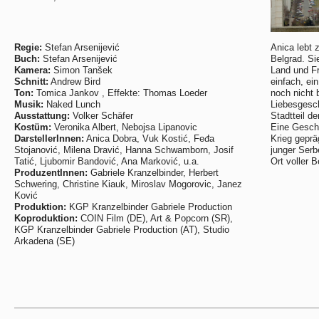
Regie:
Stefan Arsenijević
Anica lebt
Buch:
Stefan Arsenijević
Belgrad. Si
Kamera:
Simon Tanšek
Land und Fr
Schnitt:
Andrew Bird
einfach, ei
Ton:
Tomica Jankov , Effekte: Thomas Loeder
noch nicht 
Musik:
Naked Lunch
Liebesgesch
Ausstattung:
Volker Schäfer
Stadtteil d
Kostüm:
Veronika Albert, Nebojsa Lipanovic
Eine Geschi
DarstellerInnen:
Anica Dobra, Vuk Kostić, Feđa
Krieg geprä
Stojanović, Milena Dravić, Hanna Schwamborn, Josif
junger Serb
Tatić, Ljubomir Bandović, Ana Marković, u.a.
Ort voller 
ProduzentInnen:
Gabriele Kranzelbinder, Herbert
Schwering, Christine Kiauk, Miroslav Mogorovic, Janez
Ković
Produktion:
KGP Kranzelbinder Gabriele Production
Koproduktion:
COIN Film (DE), Art & Popcorn (SR),
KGP Kranzelbinder Gabriele Production (AT), Studio
Arkadena (SE)