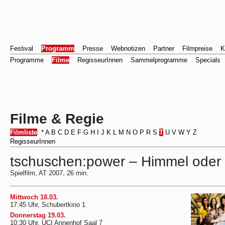
Festival
Programm
Presse
Webnotizen
Partner
Filmpreise
K
Programme
Filme
RegisseurInnen
Sammelprogramme
Specials
Filme & Regie
Filmliste
:
*
A
B
C
D
E
F
G
H
I
J
K
L
M
N
O
P
R
S
T
U
V
W
Y
Z
RegisseurInnen
tschuschen:power – Himmel oder 
Spielfilm, AT 2007, 26 min.
Mittwoch 18.03.
17:45 Uhr, Schubertkino 1
Donnerstag 19.03.
10:30 Uhr, UCI Annenhof Saal 7