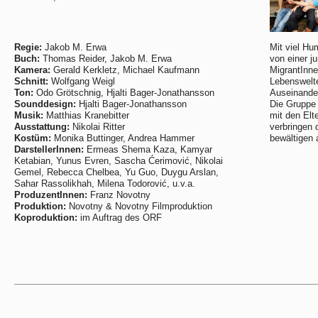
Regie:
Jakob M. Erwa
Mit viel Hu
Buch:
Thomas Reider, Jakob M. Erwa
von einer j
Kamera:
Gerald Kerkletz, Michael Kaufmann
MigrantInne
Schnitt:
Wolfgang Weigl
Lebenswelte
Ton:
Odo Grötschnig, Hjalti Bager-Jonathansson
Auseinander
Sounddesign:
Hjalti Bager-Jonathansson
Die Gruppe 
Musik:
Matthias Kranebitter
mit den Elt
Ausstattung:
Nikolai Ritter
verbringen 
Kostüm:
Monika Buttinger, Andrea Hammer
bewältigen 
DarstellerInnen:
Ermeas Shema Kaza, Kamyar
Ketabian, Yunus Evren, Sascha Ćerimović, Nikolai
Gemel, Rebecca Chelbea, Yu Guo, Duygu Arslan,
Sahar Rassolikhah, Milena Todorović, u.v.a.
ProduzentInnen:
Franz Novotny
Produktion:
Novotny & Novotny Filmproduktion
Koproduktion:
im Auftrag des ORF