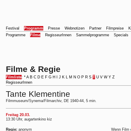
Festival
Programm
Presse
Webnotizen
Partner
Filmpreise
K
Programme
Filme
RegisseurInnen
Sammelprogramme
Specials
Filme & Regie
Filmliste
:
*
A
B
C
D
E
F
G
H
I
J
K
L
M
N
O
P
R
S
T
U
V
W
Y
Z
RegisseurInnen
Tante Klementine
Filmmuseum/Synema/Filmarchiv, DE 1940-44, 5 min.
Freitag 20.03.
13:30 Uhr, augartenkino kiz
Regie:
anonym
Wenn Film d