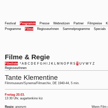
Festival
Programm
Presse
Webnotizen
Partner
Filmpreise
K
Programme
Filme
RegisseurInnen
Sammelprogramme
Specials
Filme & Regie
Filmliste
:
*
A
B
C
D
E
F
G
H
I
J
K
L
M
N
O
P
R
S
T
U
V
W
Y
Z
RegisseurInnen
Tante Klementine
Filmmuseum/Synema/Filmarchiv, DE 1940-44, 5 min.
Freitag 20.03.
13:30 Uhr, augartenkino kiz
Regie:
anonym
Wenn Film d