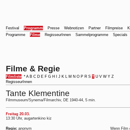
Festival
Programm
Presse
Webnotizen
Partner
Filmpreise
K
Programme
Filme
RegisseurInnen
Sammelprogramme
Specials
Filme & Regie
Filmliste
:
*
A
B
C
D
E
F
G
H
I
J
K
L
M
N
O
P
R
S
T
U
V
W
Y
Z
RegisseurInnen
Tante Klementine
Filmmuseum/Synema/Filmarchiv, DE 1940-44, 5 min.
Freitag 20.03.
13:30 Uhr, augartenkino kiz
Regie:
anonym
Wenn Film d