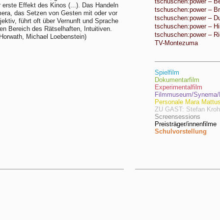
tschuschen:power – Be
 erste Effekt des Kinos (...). Das Handeln
tschuschen:power – Br
era, das Setzen von Gesten mit oder vor
tschuschen:power – D
ektiv, führt oft über Vernunft und Sprache
tschuschen:power – Hi
den Bereich des Rätselhaften, Intuitiven.
tschuschen:power – Ri
Horwath, Michael Loebenstein)
TV-Montezuma
Spielfilm
Dokumentarfilm
Experimentalfilm
Filmmuseum/Synema/F
Personale Mara Mattu
ZU GAST: Stefan Kro
Screensessions
Preisträger/innenfilme
Schulvorstellung