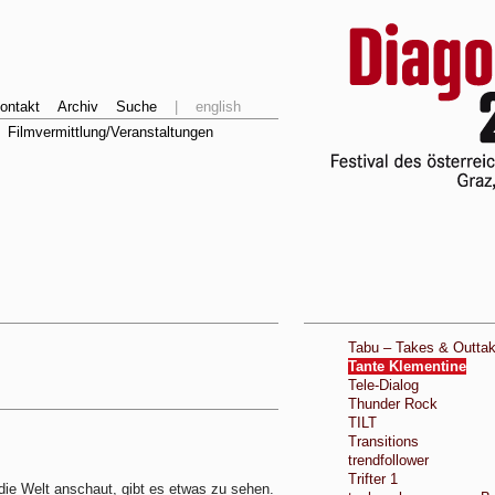
ontakt
Archiv
Suche
|
english
Filmvermittlung/Veranstaltungen
Tabu – Takes & Outta
Tante Klementine
Tele-Dialog
Thunder Rock
TILT
Transitions
trendfollower
Trifter 1
ie Welt anschaut, gibt es etwas zu sehen.