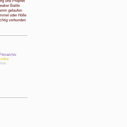
rg und Prophet
eaker Battle
umm gelaufen
mmel oder Hölle
chtig verbunden
ilmarchiv
schka
hmer