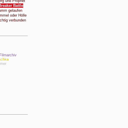
rg und Prophet
reaker Battle
umm gelaufen
mmel oder Hölle
chtig verbunden
ilmarchiv
schka
hmer