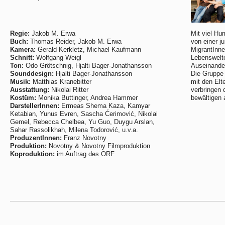
Regie:
Jakob M. Erwa
Mit viel Hu
Buch:
Thomas Reider, Jakob M. Erwa
von einer j
Kamera:
Gerald Kerkletz, Michael Kaufmann
MigrantInne
Schnitt:
Wolfgang Weigl
Lebenswelte
Ton:
Odo Grötschnig, Hjalti Bager-Jonathansson
Auseinander
Sounddesign:
Hjalti Bager-Jonathansson
Die Gruppe 
Musik:
Matthias Kranebitter
mit den Elt
Ausstattung:
Nikolai Ritter
verbringen 
Kostüm:
Monika Buttinger, Andrea Hammer
bewältigen 
DarstellerInnen:
Ermeas Shema Kaza, Kamyar
Ketabian, Yunus Evren, Sascha Ćerimović, Nikolai
Gemel, Rebecca Chelbea, Yu Guo, Duygu Arslan,
Sahar Rassolikhah, Milena Todorović, u.v.a.
ProduzentInnen:
Franz Novotny
Produktion:
Novotny & Novotny Filmproduktion
Koproduktion:
im Auftrag des ORF