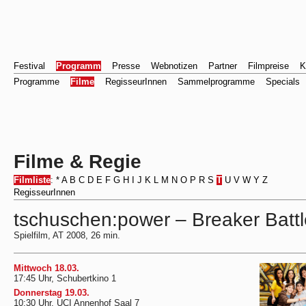
Festival
Programm
Presse
Webnotizen
Partner
Filmpreise
K
Programme
Filme
RegisseurInnen
Sammelprogramme
Specials
Filme & Regie
Filmliste
:
*
A
B
C
D
E
F
G
H
I
J
K
L
M
N
O
P
R
S
T
U
V
W
Y
Z
RegisseurInnen
tschuschen:power – Breaker Battl
Spielfilm, AT 2008, 26 min.
Mittwoch 18.03.
17:45 Uhr, Schubertkino 1
Donnerstag 19.03.
10:30 Uhr, UCI Annenhof Saal 7