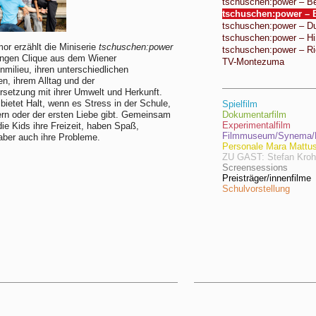
tschuschen:power – Be
tschuschen:power – B
tschuschen:power – D
tschuschen:power – Hi
mor erzählt die Miniserie
tschuschen:power
tschuschen:power – Ri
ungen Clique aus dem Wiener
TV-Montezuma
nmilieu, ihren unterschiedlichen
n, ihrem Alltag und der
setzung mit ihrer Umwelt und Herkunft.
bietet Halt, wenn es Stress in der Schule,
Spielfilm
ern oder der ersten Liebe gibt. Gemeinsam
Dokumentarfilm
Experimentalfilm
die Kids ihre Freizeit, haben Spaß,
Filmmuseum/Synema/F
aber auch ihre Probleme.
Personale Mara Mattu
ZU GAST: Stefan Kro
Screensessions
Preisträger/innenfilme
Schulvorstellung