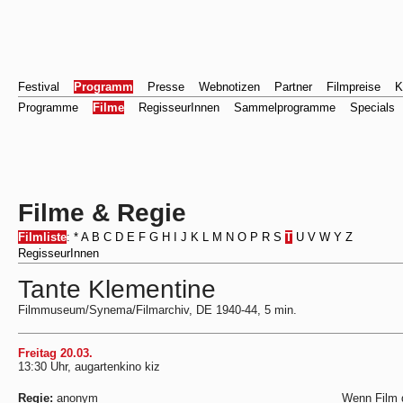
Festival
Programm
Presse
Webnotizen
Partner
Filmpreise
K
Programme
Filme
RegisseurInnen
Sammelprogramme
Specials
Filme & Regie
Filmliste
:
*
A
B
C
D
E
F
G
H
I
J
K
L
M
N
O
P
R
S
T
U
V
W
Y
Z
RegisseurInnen
Tante Klementine
Filmmuseum/Synema/Filmarchiv, DE 1940-44, 5 min.
Freitag 20.03.
13:30 Uhr, augartenkino kiz
Regie:
anonym
Wenn Film d