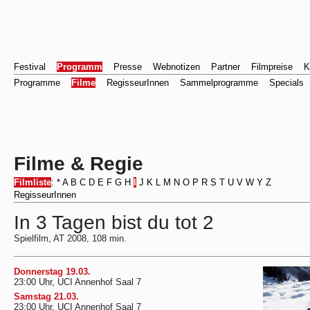
Festival
Programm
Presse
Webnotizen
Partner
Filmpreise
K
Programme
Filme
RegisseurInnen
Sammelprogramme
Specials
Filme & Regie
Filmliste
:
*
A
B
C
D
E
F
G
H
I
J
K
L
M
N
O
P
R
S
T
U
V
W
Y
Z
RegisseurInnen
In 3 Tagen bist du tot 2
Spielfilm, AT 2008, 108 min.
Donnerstag 19.03.
23:00 Uhr, UCI Annenhof Saal 7
Samstag 21.03.
23:00 Uhr, UCI Annenhof Saal 7