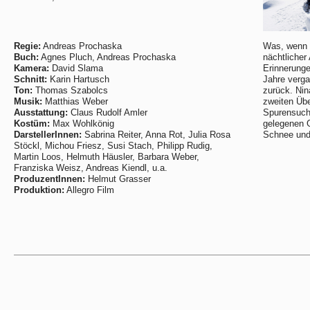
Regie:
Andreas Prochaska
Was, wenn d
Buch:
Agnes Pluch, Andreas Prochaska
nächtlicher 
Kamera:
David Slama
Erinnerunge
Schnitt:
Karin Hartusch
Jahre verg
Ton:
Thomas Szabolcs
zurück. Nin
Musik:
Matthias Weber
zweiten Üb
Ausstattung:
Claus Rudolf Amler
Spurensuche
Kostüm:
Max Wohlkönig
gelegenen G
DarstellerInnen:
Sabrina Reiter, Anna Rot, Julia Rosa
Schnee und
Stöckl, Michou Friesz, Susi Stach, Philipp Rudig,
Martin Loos, Helmuth Häusler, Barbara Weber,
Franziska Weisz, Andreas Kiendl, u.a.
ProduzentInnen:
Helmut Grasser
Produktion:
Allegro Film