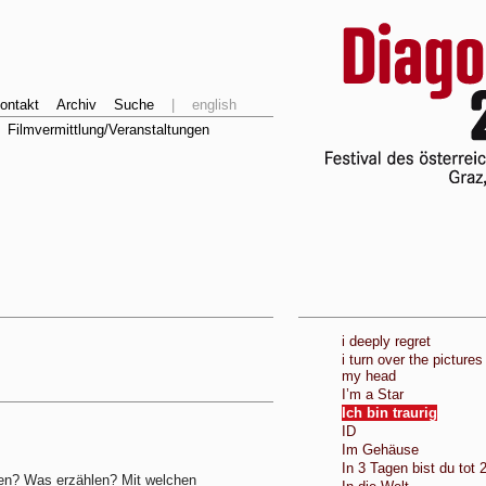
ontakt
Archiv
Suche
|
english
Filmvermittlung/Veranstaltungen
i deeply regret
i turn over the pictures
my head
I’m a Star
Ich bin traurig
ID
Im Gehäuse
In 3 Tagen bist du tot 
en? Was erzählen? Mit welchen