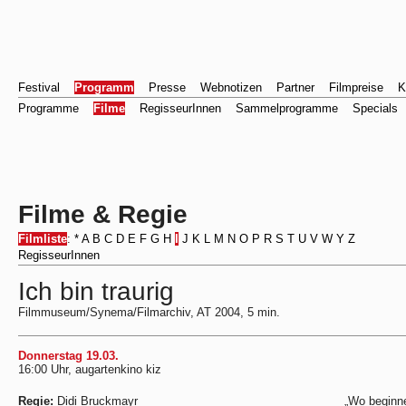
Festival
Programm
Presse
Webnotizen
Partner
Filmpreise
K
Programme
Filme
RegisseurInnen
Sammelprogramme
Specials
Filme & Regie
Filmliste
:
*
A
B
C
D
E
F
G
H
I
J
K
L
M
N
O
P
R
S
T
U
V
W
Y
Z
RegisseurInnen
Ich bin traurig
Filmmuseum/Synema/Filmarchiv, AT 2004, 5 min.
Donnerstag 19.03.
16:00 Uhr, augartenkino kiz
Regie:
Didi Bruckmayr
„Wo beginn