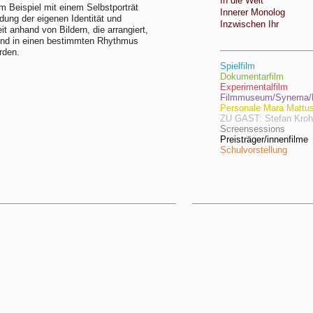
In die Welt
m Beispiel mit einem Selbstporträt
Innerer Monolog
dung der eigenen Identität und
Inzwischen Ihr
it anhand von Bildern, die arrangiert,
 und in einen bestimmten Rhythmus
rden.
Spielfilm
Dokumentarfilm
Experimentalfilm
Filmmuseum/Synema/F
Personale Mara Mattu
ZU GAST: Stefan Kro
Screensessions
Preisträger/innenfilme
Schulvorstellung